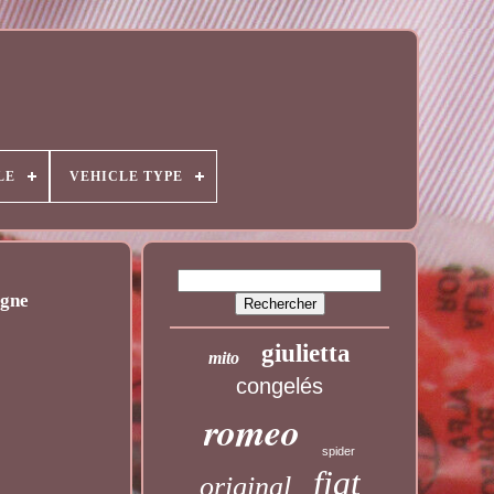
LE
VEHICLE TYPE
agne
giulietta
mito
congelés
romeo
spider
fiat
original