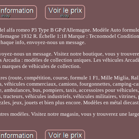
el alfa romeo P3 Type B GP d'Allemagne. Modèle Auto formule
llemagne 1932 R. Échelle 1:18 Marque : Tecnomodel Condition
 chaque info, envoyez-nous un message.
nvoyez-nous un message. Visitez notre boutique, vous y trouvere
s Arcadia : modèles de collection uniques. Les véhicules Arcadi
s marques de véhicules de collection.
res (route, compétition, course, formule 1 F1, Mille Miglia, R
spa, véhicules commerciaux, camions, fourgonnettes, camping-car
ge, ambulances, bus, pompiers, taxis, accessoires pour véhicules
 tracteurs, véhicules industriels, véhicules militaires, vitrines, 
zles, jeux, jouets et bien plus encore. Modèles en métal diecast
autres modèles. Visitez notre magasin, vous y trouverez une large