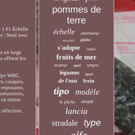
pommes de
terre
 1 F1 Échelle
échelle
alternateur
s : Neuf avec
giulia
nuvolari
s'adapte
roméo
z un large
fruits de mer
a offrent les
moteur
opel
tempra
légumes
tipo33
allye WRC,
de l'eau
frein
s, casques,
, exposants,
tipo
modèle
présentoirs,
 ou résine.
avant
la pêche
lancia
 sélection.
type
stradale