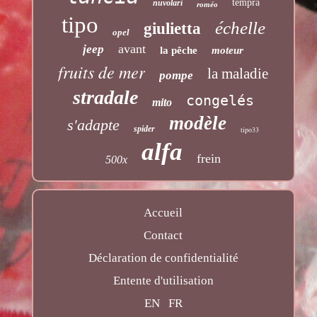
tempra
nuvolari
roméo
tipo
échelle
giulietta
opel
avant
jeep
la pêche
moteur
fruits de mer
la maladie
pompe
stradale
congelés
mito
modèle
s'adapte
spider
tipo33
alfa
frein
500x
Accueil
Contact
Déclaration de confidentialité
Entente d'utilisation
EN
FR