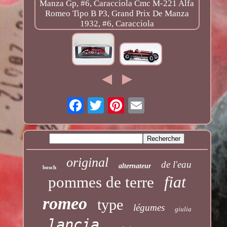
original
de l'eau
alternateur
bosch
fiat
pommes de terre
romeo
type
légumes
giulia
lancia