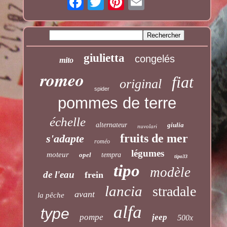
giulietta
congelés
mito
romeo
fiat
original
spider
pommes de terre
échelle
alternateur
giulia
nuvolari
fruits de mer
s'adapte
roméo
légumes
moteur
opel
tempra
tipo33
tipo
modèle
de l'eau
frein
lancia
stradale
avant
la pêche
alfa
type
pompe
jeep
500x