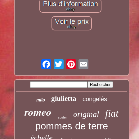
giulietta
congelés
mito
romeo
fiat
original
spider
pommes de terre
échelle