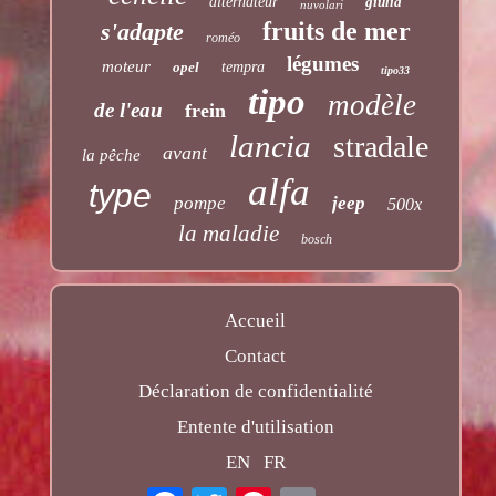
alternateur
giulia
nuvolari
fruits de mer
s'adapte
roméo
légumes
moteur
opel
tempra
tipo33
tipo
modèle
de l'eau
frein
lancia
stradale
avant
la pêche
alfa
type
pompe
jeep
500x
la maladie
bosch
Accueil
Contact
Déclaration de confidentialité
Entente d'utilisation
EN
FR