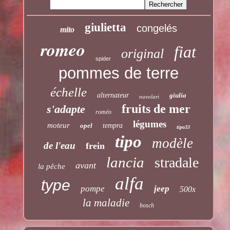
giulietta
congelés
mito
romeo
fiat
original
spider
pommes de terre
échelle
alternateur
giulia
nuvolari
fruits de mer
s'adapte
roméo
légumes
moteur
opel
tempra
tipo33
tipo
modèle
de l'eau
frein
lancia
stradale
avant
la pêche
alfa
type
pompe
jeep
500x
la maladie
bosch