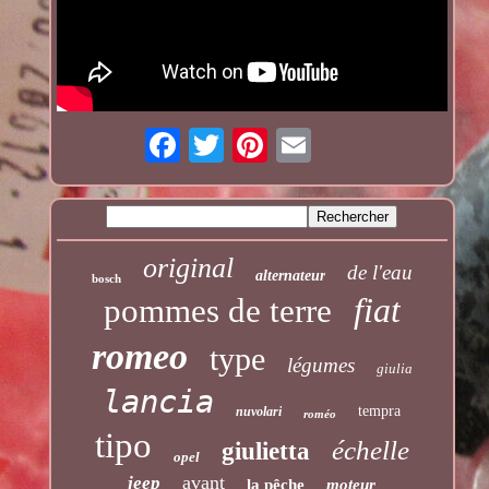
original
de l'eau
alternateur
bosch
fiat
pommes de terre
romeo
type
légumes
giulia
lancia
tempra
nuvolari
roméo
tipo
échelle
giulietta
opel
avant
jeep
la pêche
moteur