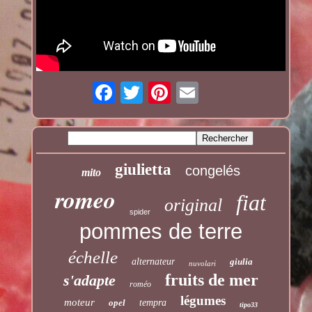
giulietta
congelés
mito
romeo
fiat
original
spider
pommes de terre
échelle
alternateur
giulia
nuvolari
fruits de mer
s'adapte
roméo
légumes
moteur
opel
tempra
tipo33