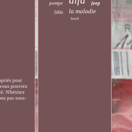
alfa
pompe
jeep
la maladie
500x
bosch
opriés pour
 vous pouviez
é. N'hésitez
ons pas sous-