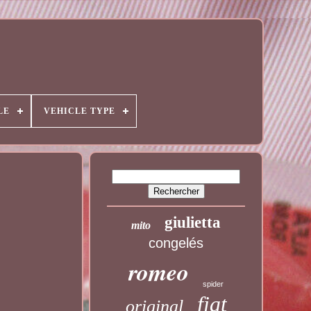
LE
VEHICLE TYPE
giulietta
mito
congelés
romeo
spider
fiat
original