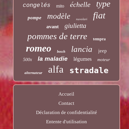
type
échelle
congelés
mito
fiat
modèle
pompe
nuvolari
giulietta
avant
pommes de terre
tempra
romeo
lancia
jeep
bosch
la maladie
légumes
500x
moteur
alfa
stradale
alternateur
Accueil
Contact
Déclaration de confidentialité
Entente d'utilisation