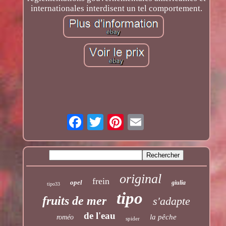
internationales interdisent un tel comportement.
original
frein
opel
giulia
tipo33
tipo
fruits de mer
s'adapte
de l'eau
la pêche
roméo
spider