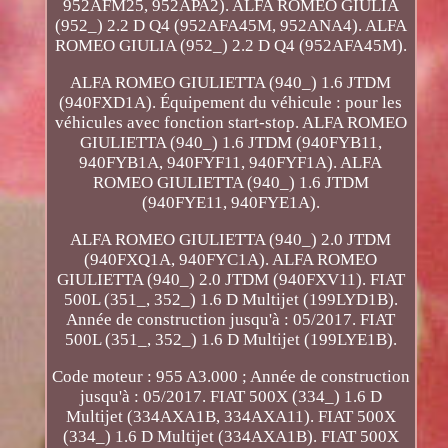
952AFM25, 952APA2). ALFA ROMEO GIULIA
(952_) 2.2 D Q4 (952AFA45M, 952ANA4). ALFA
ROMEO GIULIA (952_) 2.2 D Q4 (952AFA45M).
ALFA ROMEO GIULIETTA (940_) 1.6 JTDM
(940FXD1A). Équipement du véhicule : pour les
véhicules avec fonction start-stop. ALFA ROMEO
GIULIETTA (940_) 1.6 JTDM (940FYB11,
940FYB1A, 940FYF11, 940FYF1A). ALFA
ROMEO GIULIETTA (940_) 1.6 JTDM
(940FYE11, 940FYE1A).
ALFA ROMEO GIULIETTA (940_) 2.0 JTDM
(940FXQ1A, 940FYC1A). ALFA ROMEO
GIULIETTA (940_) 2.0 JTDM (940FXV11). FIAT
500L (351_, 352_) 1.6 D Multijet (199LYD1B).
Année de construction jusqu'à : 05/2017. FIAT
500L (351_, 352_) 1.6 D Multijet (199LYE1B).
Code moteur : 955 A3.000 ; Année de construction
jusqu'à : 05/2017. FIAT 500X (334_) 1.6 D
Multijet (334AXA1B, 334AXA11). FIAT 500X
(334_) 1.6 D Multijet (334AXA1B). FIAT 500X