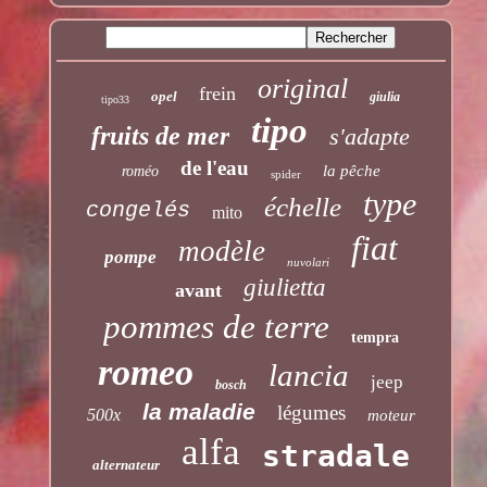
original
frein
opel
giulia
tipo33
tipo
fruits de mer
s'adapte
de l'eau
la pêche
roméo
spider
type
échelle
congelés
mito
fiat
modèle
pompe
nuvolari
giulietta
avant
pommes de terre
tempra
romeo
lancia
jeep
bosch
la maladie
légumes
500x
moteur
alfa
stradale
alternateur