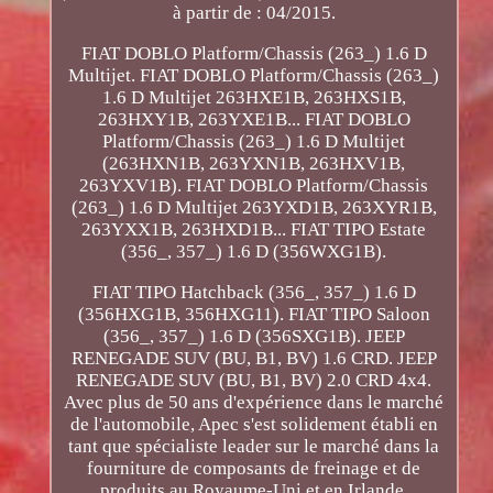
à partir de : 04/2015.
FIAT DOBLO Platform/Chassis (263_) 1.6 D
Multijet. FIAT DOBLO Platform/Chassis (263_)
1.6 D Multijet 263HXE1B, 263HXS1B,
263HXY1B, 263YXE1B... FIAT DOBLO
Platform/Chassis (263_) 1.6 D Multijet
(263HXN1B, 263YXN1B, 263HXV1B,
263YXV1B). FIAT DOBLO Platform/Chassis
(263_) 1.6 D Multijet 263YXD1B, 263XYR1B,
263YXX1B, 263HXD1B... FIAT TIPO Estate
(356_, 357_) 1.6 D (356WXG1B).
FIAT TIPO Hatchback (356_, 357_) 1.6 D
(356HXG1B, 356HXG11). FIAT TIPO Saloon
(356_, 357_) 1.6 D (356SXG1B). JEEP
RENEGADE SUV (BU, B1, BV) 1.6 CRD. JEEP
RENEGADE SUV (BU, B1, BV) 2.0 CRD 4x4.
Avec plus de 50 ans d'expérience dans le marché
de l'automobile, Apec s'est solidement établi en
tant que spécialiste leader sur le marché dans la
fourniture de composants de freinage et de
produits au Royaume-Uni et en Irlande.