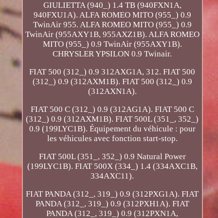
GIULIETTA (940_) 1.4 TB (940FXN1A,
940FXU1A). ALFA ROMEO MITO (955_) 0.9
TwinAir 955. ALFA ROMEO MITO (955_) 0.9
TwinAir (955AXY1B, 955AXZ1B). ALFA ROMEO
MITO (955_) 0.9 TwinAir (955AXY1B).
CHRYSLER YPSILON 0.9 Twinair.
FIAT 500 (312_) 0.9 312AXG1A, 312. FIAT 500
(312_) 0.9 (312AXM1B). FIAT 500 (312_) 0.9
(312AXN1A).
FIAT 500 C (312_) 0.9 (312AG1A). FIAT 500 C
(312_) 0.9 (312AXM1B). FIAT 500L (351_, 352_)
0.9 (199LYC1B). Équipement du véhicule : pour
les véhicules avec fonction start-stop.
FIAT 500L (351_, 352_) 0.9 Natural Power
(199LYC1B). FIAT 500X (334_) 1.4 (334AXC1B,
334AXC11).
FIAT PANDA (312_, 319_) 0.9 (312PXG1A). FIAT
PANDA (312_, 319_) 0.9 (312PXH1A). FIAT
PANDA (312_, 319_) 0.9 (312PXN1A,