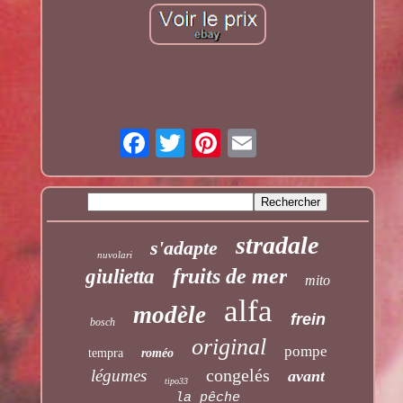
stradale
s'adapte
nuvolari
fruits de mer
giulietta
mito
alfa
modèle
frein
bosch
original
pompe
tempra
roméo
congelés
légumes
avant
tipo33
la pêche