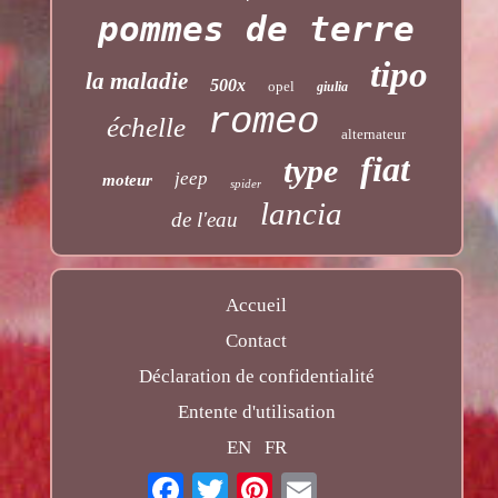
pommes de terre
tipo
la maladie
500x
opel
giulia
romeo
échelle
alternateur
fiat
type
jeep
moteur
spider
lancia
de l'eau
Accueil
Contact
Déclaration de confidentialité
Entente d'utilisation
EN
FR