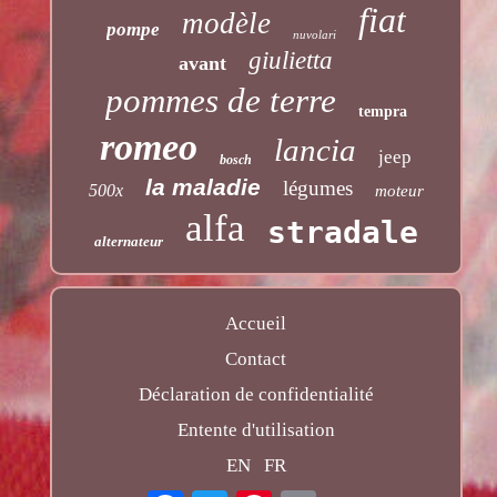
fiat
modèle
pompe
nuvolari
giulietta
avant
pommes de terre
tempra
romeo
lancia
jeep
bosch
la maladie
légumes
500x
moteur
alfa
stradale
alternateur
Accueil
Contact
Déclaration de confidentialité
Entente d'utilisation
EN
FR