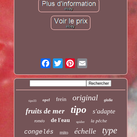
original
frein
opel
giulia
tipo33
tipo
fruits de mer
s'adapte
de l'eau
la pêche
roméo
spider
type
échelle
congelés
mito