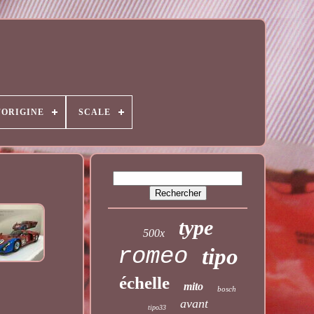
'ORIGINE
SCALE
type
500x
romeo
tipo
échelle
mito
bosch
avant
tipo33