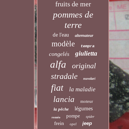
fruits de mer
pommes de
terre
de l'eau
alternateur
modèle
tempra
giulietta
congelés
alfa
original
stradale
nuvolari
fiat
la maladie
lancia
moteur
légumes
la pêche
pompe
spider
roméo
frein
jeep
opel