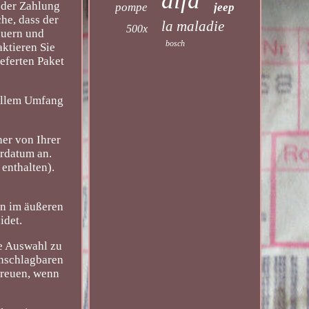
alfa
 der Zahlung
pompe
jeep
he, dass der
la maladie
500x
euern und
bosch
aktieren Sie
ieferten Paket
vollem Umfang
her von Ihrer
erdatum an.
enthalten).
en im äußeren
idet.
ie Auswahl zu
unschlagbaren
freuen, wenn