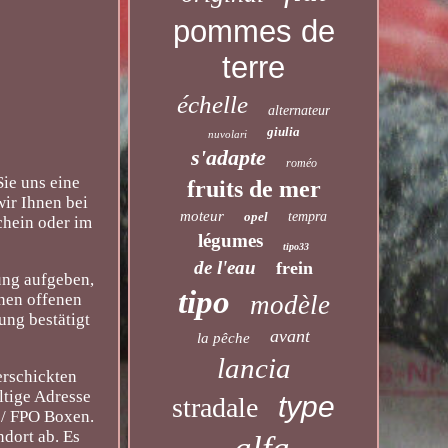
pommes de
terre
échelle
alternateur
giulia
nuvolari
s'adapte
roméo
e uns eine
fruits de mer
wir Ihnen bei
moteur
opel
tempra
chein oder im
légumes
tipo33
de l'eau
frein
lung aufgeben,
tipo
modèle
inen offenen
ung bestätigt
avant
la pêche
lancia
erschickten
ltige Adresse
type
stradale
 / FPO Boxen.
ndort ab. Es