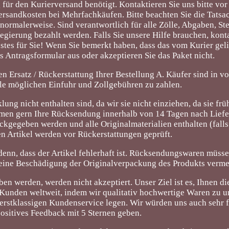
für den Kurierversand benötigt. Kontaktieren Sie uns bitte vor
rsandkosten bei Mehrfachkäufen. Bitte beachten Sie die Tatsac
 normalerweise. Sind verantwortlich für alle Zölle, Abgaben, St
egierung bezahlt werden. Falls Sie unsere Hilfe brauchen, kont
estes für Sie! Wenn Sie bemerkt haben, dass das vom Kurier gel
das Antragsformular aus oder akzeptieren Sie das Paket nicht.
 Ersatz / Rückerstattung Ihrer Bestellung A. Käufer sind in 
lle möglichen Einfuhr und Zollgebühren zu zahlen.
ng nicht enthalten sind, da wir sie nicht einziehen, da sie frü
hmen gern Ihre Rücksendung innerhalb von 14 Tagen nach Lief
kgegeben werden und alle Originalmaterialien enthalten (falls 
n Artikel werden vor Rückerstattungen geprüft.
i denn, dass der Artikel fehlerhaft ist. Rücksendungswaren müss
 eine Beschädigung der Originalverpackung des Produkts verme
en werden, werden nicht akzeptiert. Unser Ziel ist es, Ihnen d
n Kunden weltweit, indem wir qualitativ hochwertige Waren zu 
 erstklassigen Kundenservice legen. Wir würden uns auch sehr 
positives Feedback mit 5 Sternen geben.