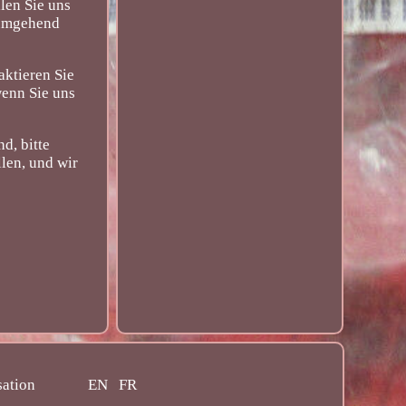
len Sie uns
 umgehend
aktieren Sie
wenn Sie uns
d, bitte
len, und wir
sation
EN
FR