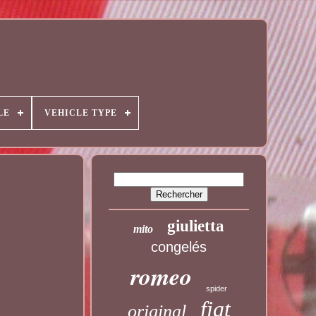
LE
VEHICLE TYPE
giulietta
mito
congelés
romeo
spider
fiat
original