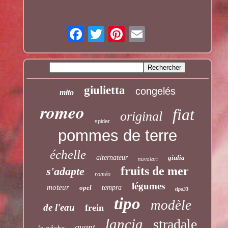
giulietta
congelés
mito
romeo
fiat
original
spider
pommes de terre
échelle
alternateur
giulia
nuvolari
fruits de mer
s'adapte
roméo
légumes
moteur
opel
tempra
tipo33
tipo
modèle
de l'eau
frein
lancia
stradale
avant