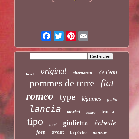
original
de l'eau
alternateur
bosch
fiat
pommes de terre
romeo
type
légumes
giulia
lancia
tempra
nuvolari
roméo
tipo
échelle
giulietta
opel
avant
jeep
la pêche
moteur