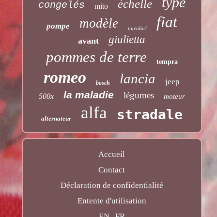
type
échelle
congelés
mito
fiat
modèle
pompe
nuvolari
giulietta
avant
pommes de terre
tempra
romeo
lancia
jeep
bosch
la maladie
légumes
500x
moteur
alfa
stradale
alternateur
Accueil
Contact
Déclaration de confidentialité
Entente d'utilisation
EN
FR