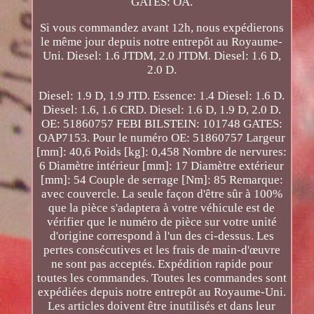
GATES: OA.
Si vous commandez avant 12h, nous expédierons
le même jour depuis notre entrepôt au Royaume-
Uni. Diesel: 1.6 JTDM, 2.0 JTDM. Diesel: 1.6 D,
2.0 D.
Diesel: 1.9 D, 1.9 JTD. Essence: 1.4 Diesel: 1.6 D.
Diesel: 1.6, 1.6 CRD. Diesel: 1.6 D, 1.9 D, 2.0 D.
OE: 51860757 FEBI BILSTEIN: 101748 GATES:
OAP7153. Pour le numéro OE: 51860757 Largeur
[mm]: 40,6 Poids [kg]: 0,458 Nombre de nervures:
6 Diamètre intérieur [mm]: 17 Diamètre extérieur
[mm]: 54 Couple de serrage [Nm]: 85 Remarque:
avec couvercle. La seule façon d'être sûr à 100%
que la pièce s'adaptera à votre véhicule est de
vérifier que le numéro de pièce sur votre unité
d'origine correspond à l'un des ci-dessus. Les
pertes consécutives et les frais de main-d'œuvre
ne sont pas acceptés. Expédition rapide pour
toutes les commandes. Toutes les commandes sont
expédiées depuis notre entrepôt au Royaume-Uni.
Les articles doivent être inutilisés et dans leur