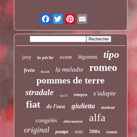
tipo
légumes
avant
jeep
la pêche
romeo
la maladie
frein
bosch
pommes de terre
stradale
s'adapte
tempra
tipo33
fiat
de l'eau
giulietta
moteur
alfa
congelés
alternateur
original
500x
pompe
mito
roméo