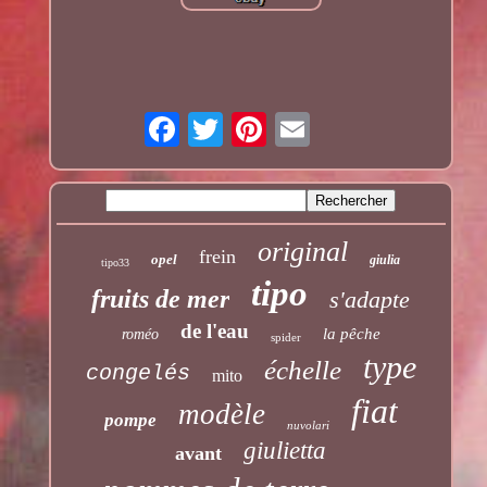
original
frein
opel
giulia
tipo33
tipo
fruits de mer
s'adapte
de l'eau
la pêche
roméo
spider
type
échelle
congelés
mito
fiat
modèle
pompe
nuvolari
giulietta
avant