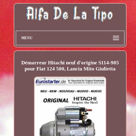
MENU
Démarreur Hitachi neuf d'origine S114-905
pour Fiat 124 500, Lancia Mito Giulietta