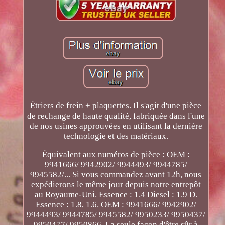
Étriers de frein + plaquettes. Il s'agit d'une pièce
de rechange de haute qualité, fabriquée dans l'une
de nos usines approuvées en utilisant la dernière
technologie et des matériaux.
Équivalent aux numéros de pièce : OEM :
9941666/ 9942902/ 9944493/ 9944785/
9945582/... Si vous commandez avant 12h, nous
expédierons le même jour depuis notre entrepôt
au Royaume-Uni. Essence : 1.4 Diesel : 1.9 D.
Essence : 1.8, 1.6. OEM : 9941666/ 9942902/
9944493/ 9944785/ 9945582/ 9950233/ 9950437/
9950477/ 9950866. La seule façon d'être sûr à