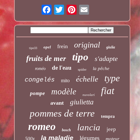
original
frein
opel
giulia
tipo33
tipo
fruits de mer
s'adapte
de l'eau
la pêche
roméo
spider
type
échelle
congelés
mito
fiat
modèle
pompe
nuvolari
giulietta
avant
pommes de terre
tempra
romeo
lancia
jeep
bosch
la maladie
légumes
500x
moteur