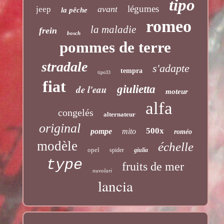
tipo
légumes
avant
jeep
la pêche
romeo
la maladie
frein
bosch
pommes de terre
stradale
s'adapte
tempra
tipo33
fiat
de l'eau
giulietta
moteur
alfa
congelés
alternateur
original
500x
pompe
mito
roméo
modèle
échelle
opel
spider
giulia
type
fruits de mer
nuvolari
lancia