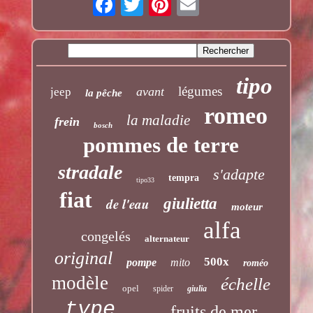
tipo
légumes
avant
jeep
la pêche
romeo
la maladie
frein
bosch
pommes de terre
stradale
s'adapte
tempra
tipo33
fiat
de l'eau
giulietta
moteur
alfa
congelés
alternateur
original
500x
pompe
mito
roméo
modèle
échelle
opel
spider
giulia
type
fruits de mer