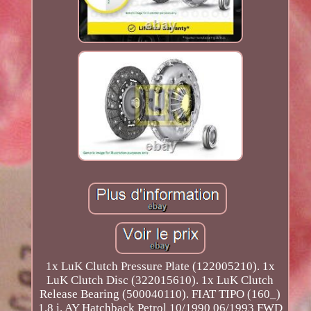
1x LuK Clutch Pressure Plate (122005210). 1x
LuK Clutch Disc (322015610). 1x LuK Clutch
Release Bearing (500040110). FIAT TIPO (160_)
1.8 i. AY Hatchback Petrol 10/1990 06/1993 FWD