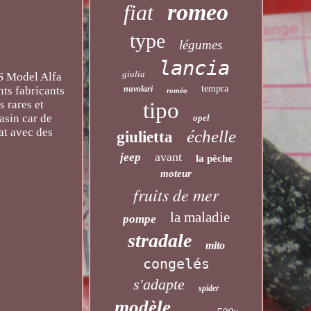
romeo
fiat
type
légumes
lancia
giulia
RS Model Alfa
tempra
nuvolari
nts fabricants
roméo
tipo
 rares et
asin car de
opel
at avec des
échelle
giulietta
avant
jeep
la pêche
moteur
fruits de mer
la maladie
pompe
stradale
mito
congelés
s'adapte
spider
modèle