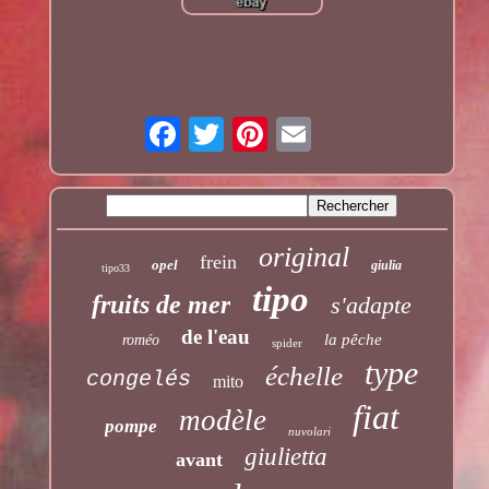
original
frein
opel
giulia
tipo33
tipo
fruits de mer
s'adapte
de l'eau
la pêche
roméo
spider
type
échelle
congelés
mito
fiat
modèle
pompe
nuvolari
giulietta
avant