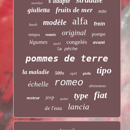
s'adapte
nuvolari
fruits de mer
giulietta
mito
alfa
modèle
frein
bosch
original
pompe
tempra
roméo
congelés
légumes
avant
tipo33
la pêche
pommes de terre
tipo
la maladie
500x
opel
giulia
romeo
échelle
alternateur
fiat
type
jeep
moteur
spider
lancia
de l'eau