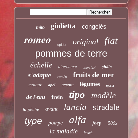
giulietta
congelés
mito
romeo
fiat
original
spider
pommes de terre
échelle
alternateur
giulia
nuvolari
fruits de mer
s'adapte
roméo
légumes
moteur
opel
tempra
tipo33
tipo
modèle
de l'eau
frein
lancia
stradale
avant
la pêche
alfa
type
pompe
jeep
500x
la maladie
bosch