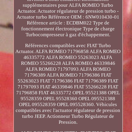
supplémentaires pour ALFA ROMEO Turbo
Actuator. Actuator régulateur de pression turbo -
Actuator turbo Référence OEM : 6NW010430-01
Référence article : ECDBM022 Type de
fonctionnement électronique Type de charge
Turbocompresseur à gaz d'échappement.
Références compatibles avec FIAT Turbo
Actuator. ALFA ROMEO 71796858 ALFA ROMEO
46335772 ALFA ROMEO 55263023 ALFA
ROMEO 55266228 ALFA ROMEO 46339846
ALFA ROMEO 71797093 ALFA ROMEO
71796389 ALFA ROMEO 71796386 FIAT
55263023 FIAT 71796386 FIAT 71796389 FIAT
71797093 FIAT 46339846 FIAT 55266228 FIAT
71796858 FIAT 46335772 OPEL 95521388 OPEL
95528359 OPEL 95528360 OPEL 095521388
OPEL 095528359 OPEL 095528360. Véhicules
compatibles avec l'actuator régulateur de pression
turbo JEEP. Actionneur Turbo Régulateur de
Pression.