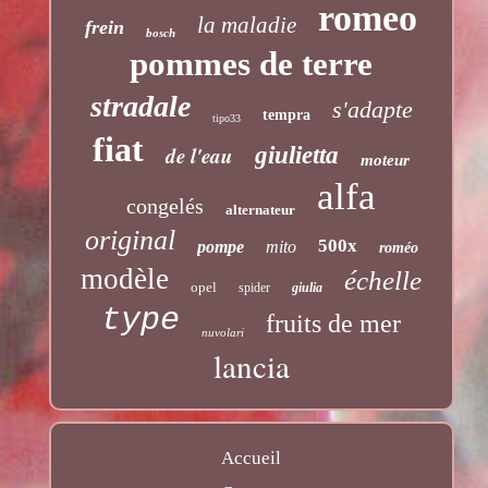
romeo
la maladie
frein
bosch
pommes de terre
stradale
s'adapte
tempra
tipo33
fiat
de l'eau
giulietta
moteur
alfa
congelés
alternateur
original
500x
pompe
mito
roméo
modèle
échelle
opel
spider
giulia
type
fruits de mer
nuvolari
lancia
Accueil