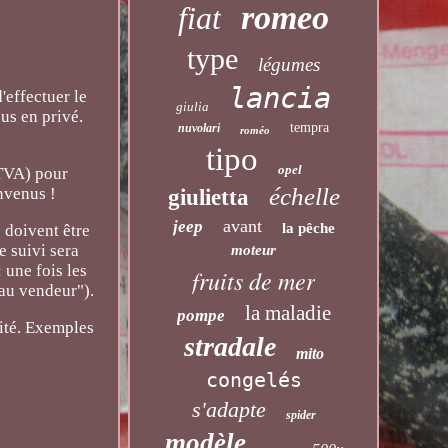
romeo
fiat
type
légumes
lancia
ffectuer le
giulia
us en privé.
tempra
nuvolari
roméo
tipo
opel
 TVA) pour
échelle
venus !
giulietta
avant
jeep
la pêche
 doivent être
e suivi sera
moteur
 une fois les
fruits de mer
 au vendeur").
la maladie
pompe
ité. Exemples
stradale
mito
congelés
s'adapte
spider
modèle