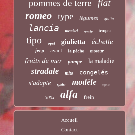
fiat
pommes de terre
romeo
type
légumes
giulia
lancia
tempra
nuvolari
roméo
tipo
échelle
giulietta
opel
avant
jeep
la pêche
moteur
fruits de mer
la maladie
pompe
stradale
congelés
mito
modèle
s'adapte
spider
tipo33
alfa
frein
500x
Accueil
Contact