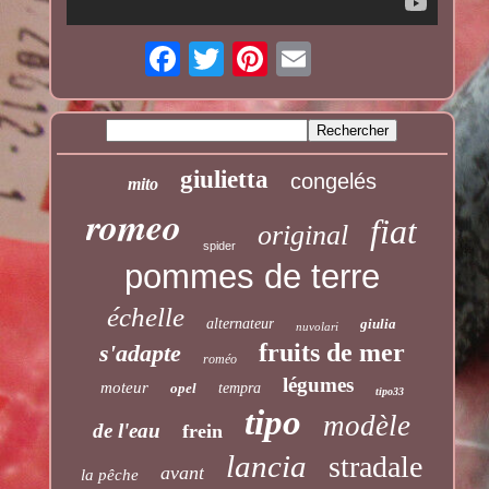
giulietta
congelés
mito
romeo
fiat
original
spider
pommes de terre
échelle
alternateur
giulia
nuvolari
fruits de mer
s'adapte
roméo
légumes
moteur
opel
tempra
tipo33
tipo
modèle
de l'eau
frein
lancia
stradale
avant
la pêche